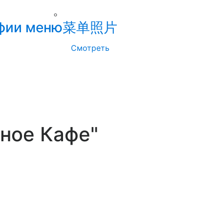
фии меню
菜单照片
Смотреть
рное Кафе"